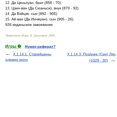
12. Да Цяньхуан, брат (858 - 70).
13. Цзин-ван (Да Сюаньси), внук (870 - 92).
14. Да Вэйцзе, сын (892 - 905).
15. Ай-ван (Да Инчжуан), сын (905 - 26).
926 киданьское завоевание.
Правители Мира
.
В. Эрлихман
.
2009
.
Игры ⚽
Нужен реферат?
X.1.14.1. Старейшины
X.1.14.3. Позднее (Син) Ляо
племен мохэ
(1029 - 30)