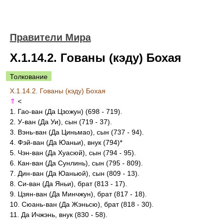
Правители Мира
X.1.14.2. Гованы (кэду) Бохая
Толкование
X.1.14.2. Гованы (кэду) Бохая
⇑
<
1. Гао-ван (Да Цзожун) (698 - 719).
2. У-ван (Да Уи), сын (719 - 37).
3. Вэнь-ван (Да Циньмао), сын (737 - 94).
4. Фэй-ван (Да Юаньи), внук (794)*
5. Чэн-ван (Да Хуасюй), сын (794 - 95).
6. Кан-ван (Да Сунлинь), сын (795 - 809).
7. Дин-ван (Да Юаньюй), сын (809 - 13).
8. Си-ван (Да Яньи), брат (813 - 17).
9. Цзян-ван (Да Минчжун), брат (817 - 18).
10. Сюань-ван (Да Жэньсю), брат (818 - 30).
11. Да Ичжэнь, внук (830 - 58).