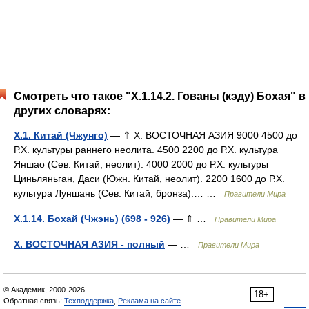
Смотреть что такое "X.1.14.2. Гованы (кэду) Бохая" в
других словарях:
X.1. Китай (Чжунго)
— ⇑ X. ВОСТОЧНАЯ АЗИЯ 9000 4500 до
Р.Х. культуры раннего неолита. 4500 2200 до Р.Х. культура
Яншао (Сев. Китай, неолит). 4000 2000 до Р.Х. культуры
Циньляньган, Даси (Южн. Китай, неолит). 2200 1600 до Р.Х.
культура Луншань (Сев. Китай, бронза).… …
Правители Мира
X.1.14. Бохай (Чжэнь) (698 - 926)
— ⇑ …
Правители Мира
X. ВОСТОЧНАЯ АЗИЯ - полный
— …
Правители Мира
© Академик, 2000-2026
18+
Обратная связь:
Техподдержка
,
Реклама на сайте